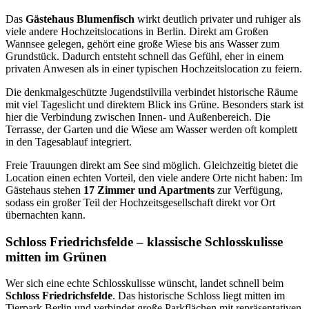
Das
Gästehaus Blumenfisch
wirkt deutlich privater und ruhiger als
viele andere Hochzeitslocations in Berlin. Direkt am Großen
Wannsee gelegen, gehört eine große Wiese bis ans Wasser zum
Grundstück. Dadurch entsteht schnell das Gefühl, eher in einem
privaten Anwesen als in einer typischen Hochzeitslocation zu feiern.
Die denkmalgeschützte Jugendstilvilla verbindet historische Räume
mit viel Tageslicht und direktem Blick ins Grüne. Besonders stark ist
hier die Verbindung zwischen Innen- und Außenbereich. Die
Terrasse, der Garten und die Wiese am Wasser werden oft komplett
in den Tagesablauf integriert.
Freie Trauungen direkt am See sind möglich. Gleichzeitig bietet die
Location einen echten Vorteil, den viele andere Orte nicht haben: Im
Gästehaus stehen
17 Zimmer und Apartments
zur Verfügung,
sodass ein großer Teil der Hochzeitsgesellschaft direkt vor Ort
übernachten kann.
Schloss Friedrichsfelde – klassische Schlosskulisse
mitten im Grünen
Wer sich eine echte Schlosskulisse wünscht, landet schnell beim
Schloss Friedrichsfelde
. Das historische Schloss liegt mitten im
Tierpark Berlin und verbindet große Parkflächen mit repräsentativen