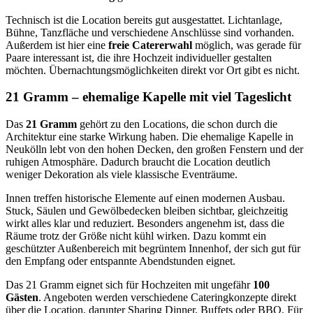
Technisch ist die Location bereits gut ausgestattet. Lichtanlage,
Bühne, Tanzfläche und verschiedene Anschlüsse sind vorhanden.
Außerdem ist hier eine
freie Catererwahl
möglich, was gerade für
Paare interessant ist, die ihre Hochzeit individueller gestalten
möchten. Übernachtungsmöglichkeiten direkt vor Ort gibt es nicht.
21 Gramm – ehemalige Kapelle mit viel Tageslicht
Das
21 Gramm
gehört zu den Locations, die schon durch die
Architektur eine starke Wirkung haben. Die ehemalige Kapelle in
Neukölln lebt von den hohen Decken, den großen Fenstern und der
ruhigen Atmosphäre. Dadurch braucht die Location deutlich
weniger Dekoration als viele klassische Eventräume.
Innen treffen historische Elemente auf einen modernen Ausbau.
Stuck, Säulen und Gewölbedecken bleiben sichtbar, gleichzeitig
wirkt alles klar und reduziert. Besonders angenehm ist, dass die
Räume trotz der Größe nicht kühl wirken. Dazu kommt ein
geschützter Außenbereich mit begrüntem Innenhof, der sich gut für
den Empfang oder entspannte Abendstunden eignet.
Das 21 Gramm eignet sich für Hochzeiten mit ungefähr
100
Gästen
. Angeboten werden verschiedene Cateringkonzepte direkt
über die Location, darunter Sharing Dinner, Buffets oder BBQ. Für