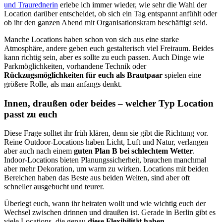
und Traurednerin
erlebe ich immer wieder, wie sehr die Wahl der
Location darüber entscheidet, ob sich ein Tag entspannt anfühlt oder
ob ihr den ganzen Abend mit Organisationskram beschäftigt seid.
Manche Locations haben schon von sich aus eine starke
Atmosphäre, andere geben euch gestalterisch viel Freiraum. Beides
kann richtig sein, aber es sollte zu euch passen. Auch Dinge wie
Parkmöglichkeiten, vorhandene Technik oder
Rückzugsmöglichkeiten für euch als Brautpaar
spielen eine
größere Rolle, als man anfangs denkt.
Innen, draußen oder beides – welcher Typ Location
passt zu euch
Diese Frage solltet ihr früh klären, denn sie gibt die Richtung vor.
Reine Outdoor-Locations haben Licht, Luft und Natur, verlangen
aber auch nach einem
guten Plan B bei schlechtem Wetter
.
Indoor-Locations bieten Planungssicherheit, brauchen manchmal
aber mehr Dekoration, um warm zu wirken. Locations mit beiden
Bereichen haben das Beste aus beiden Welten, sind aber oft
schneller ausgebucht und teurer.
Überlegt euch, wann ihr heiraten wollt und wie wichtig euch der
Wechsel zwischen drinnen und draußen ist. Gerade in Berlin gibt es
viele Locations, die genau
diese Flexibilität haben
.